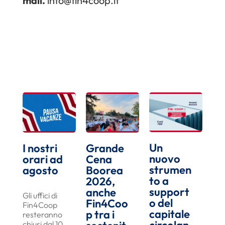
mail.
info@fin4coop.it
Un
I nostri
Grande
nuovo
orari ad
Cena
strumen
agosto
Boorea
to a
2026,
support
anche
Gli uffici di
o del
Fin4Coo
Fin4Coop
capitale
p tra i
resteranno
chiusi dal 10