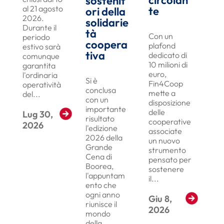
circolan
sostenit
al 21 agosto
te
ori della
2026.
solidarie
Durante il
tà
Con un
periodo
coopera
plafond
estivo sarà
tiva
dedicato di
comunque
10 milioni di
garantita
euro,
l'ordinaria
Si è
Fin4Coop
operatività
conclusa
mette a
del...
con un
disposizione
importante
delle
Lug 30,
Read More
risultato
cooperative
2026
l'edizione
associate
2026 della
un nuovo
Grande
strumento
Cena di
pensato per
Boorea,
sostenere
l'appuntam
il...
ento che
ogni anno
Giu 8,
Read More
riunisce il
2026
mondo
della...