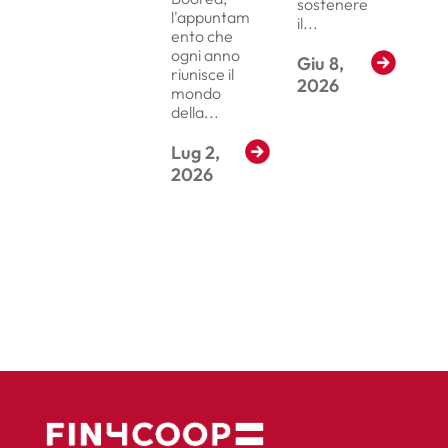
sostenere
l'appuntam
il...
ento che
ogni anno
Giu 8,
Read More
riunisce il
2026
mondo
della...
Lug 2,
Read More
2026