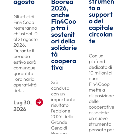
strumen
agosto
Boorea
to a
2026,
support
anche
Gli uffici di
o del
Fin4Coo
Fin4Coop
capitale
p tra i
resteranno
circolan
sostenit
chiusi dal 10
al 21 agosto
te
ori della
2026.
solidarie
Durante il
tà
Con un
periodo
coopera
plafond
estivo sarà
tiva
dedicato di
comunque
10 milioni di
garantita
euro,
l'ordinaria
Si è
Fin4Coop
operatività
conclusa
mette a
del...
con un
disposizione
importante
delle
Lug 30,
Read More
risultato
cooperative
2026
l'edizione
associate
2026 della
un nuovo
Grande
strumento
Cena di
pensato per
Boorea,