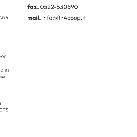
fax.
0522-530690
ione
mail.
info@fin4coop.it
per
o in
no
o
CCFS