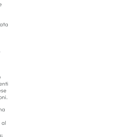
e
tata
o
e
enti
ese
oni.
 ha
 al
di