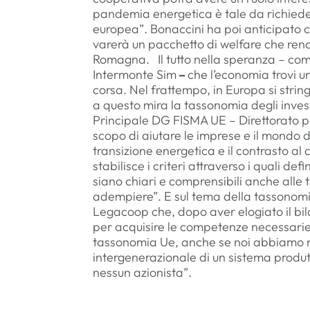
pandemia energetica è tale da richiede
europea”. Bonaccini ha poi anticipato ch
varerà un pacchetto di welfare che renda
Romagna. Il tutto nella speranza – co
Intermonte Sim
–
che l’economia trovi un
corsa. Nel frattempo, in Europa si string
a questo mira la tassonomia degli inves
Principale DG FISMA UE – Direttorato per 
scopo di aiutare le imprese e il mondo d
transizione energetica e il contrasto a
stabilisce i criteri attraverso i quali de
siano chiari e comprensibili anche all
adempiere”. E sul tema della tassonom
Legacoop che, dopo aver elogiato il bi
per acquisire le competenze necessarie
tassonomia Ue, anche se noi abbiamo ne
intergenerazionale di un sistema produt
nessun azionista”.