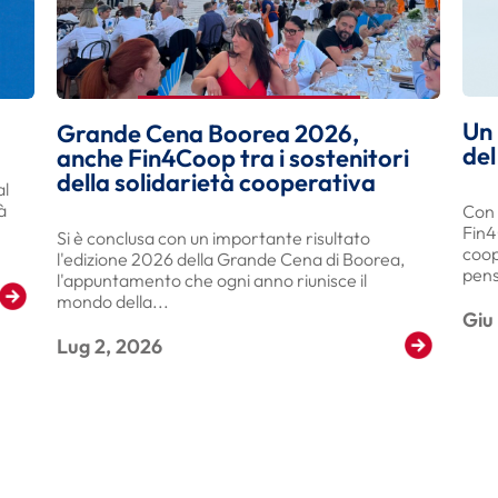
Un
Grande Cena Boorea 2026,
del
anche Fin4Coop tra i sostenitori
della solidarietà cooperativa
al
à
Con 
Fin4
Si è conclusa con un importante risultato
coop
l'edizione 2026 della Grande Cena di Boorea,
pens
l'appuntamento che ogni anno riunisce il
mondo della...
Read More
Giu
Lug 2, 2026
Read More