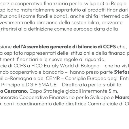
orzio cooperativo finanziario per lo sviluppo) di Reggio
 applicano materialmente soprattutto ai prodotti finanziari
istituzionali (come fondi e bond), anche chi fa intermediaz
nvestimenti nella direzione della sostenibilità, orizzonte
riferirsi alla definizione comune europea data dalla
asione
dell’Assemblea generale di bilancio di CCFS
che,
 ospitato rappresentati delle istituzioni e della finanza 
timenti finanziari e le nuove regole al riguardo.
cie di CCFS a FICO Eataly World di Bologna – che ha vist
ondo cooperativo e bancario – hanno preso parte
Stefa
milia-Romagna e del CEMR – Consiglio Europeo degli Enti
e Principale DG FISMA UE – Direttorato per la stabilità
io Cesarano
, Capo Strategie globali Intermonte Sim,
onsorzio Cooperativo Finanziario per lo Sviluppo e
Maur
, con il coordinamento della direttrice Commerciale di 