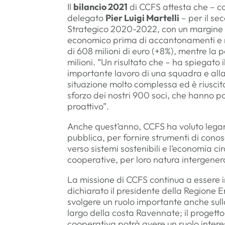
Il
bilancio 2021
di CCFS attesta che – co
delegato
Pier Luigi Martelli
– per il se
Strategico 2020-2022, con un margine di 
economico prima di accantonamenti e rett
di 608 milioni di euro (+8%), mentre la p
milioni. “Un risultato che – ha spiegato
importante lavoro di una squadra e alla
situazione molto complessa ed è riuscita
sforzo dei nostri 900 soci, che hanno po
proattivo”.
Anche quest’anno, CCFS ha voluto legar
pubblica, per fornire strumenti di conosc
verso sistemi sostenibili e l’economia c
cooperative, per loro natura intergener
La missione di CCFS continua a essere i
dichiarato il presidente della Regione
svolgere un ruolo importante anche sull
largo della costa Ravennate; il progetto
cooperativa potrà avere un ruolo intere