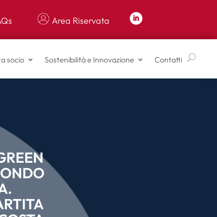
AQs
Area Riservata
a socio
Sostenibilità e Innovazione
Contatti
 GREEN
ECONDO
A.
ARTITA