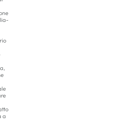
ione
lia-
rio
o
ta,
he
ale
are
atto
a a