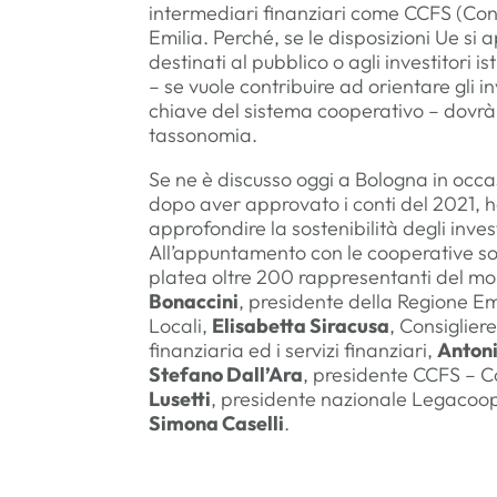
intermediari finanziari come CCFS (Cons
Emilia. Perché, se le disposizioni Ue si
destinati al pubblico o agli investitori 
– se vuole contribuire ad orientare gli i
chiave del sistema cooperativo – dovrà 
tassonomia.
Se ne è discusso oggi a Bologna in occ
dopo aver approvato i conti del 2021, ha
approfondire la sostenibilità degli inves
All’appuntamento con le cooperative so
platea oltre 200 rappresentanti del m
Bonaccini
, presidente della Regione E
Locali,
Elisabetta Siracusa
, Consiglier
finanziaria ed i servizi finanziari,
Anton
Stefano Dall’Ara
, presidente CCFS – C
Lusetti
, presidente nazionale Legacoop
Simona Caselli
.