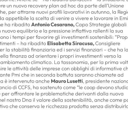
re un nuovo recovery plan ad hoc da parte dell’Unione
e, per attrarre nuovi profili lavorativi in autunno, la Reg
 appetibile la scelta di venire a vivere e lavorare in Emi
me ha ribadito
Antonio Cesarano,
Capo Strategie globali
 nuovo equilibrio e la pressione inflattiva rallenti la sua
ono i tempi per favorire gli investimenti sostenibili: “Prop
timenti – ha ribadito
Elisabetta Siracusa,
Consigliere
la stabilità finanziaria ed i servizi finanziari – che ha l
ella finanza ad orientare i propri investimenti verso la
l cambiamento climatico. La tassonomia, per la prima vol
finire le attività delle imprese con obblighi di informative c
e tante Pmi che in seconda battuta saranno chiamate ad
ia è intervenuto anche
Mauro Lusetti
, presidente nazion
lancio di CCFS, ha sostenuto come “le coop devono studi
 per affrontare le problematiche derivanti dalla nuova
l nostro Dna il valore della sostenibilità, anche come p
tivo che conserva le ricchezza prodotta senza distribuirl