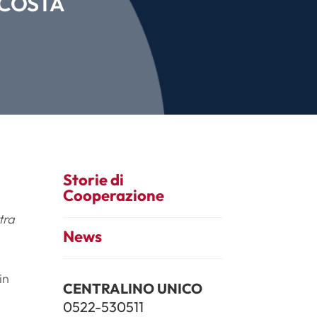
 COSTA
Storie di
Cooperazione
tra
News
in
CENTRALINO UNICO
0522-530511