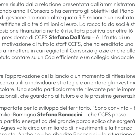
me risulta dalla relazione presentata dall’amministrator
condo anno il Consorzio ha centrato gli obiettivi del Piano
gestione ordinaria oltre quota 3,5 milioni e un risultato
ifiche di oltre 6 milioni di euro. La raccolta da soci è s
osizione finanziaria netta è risultata positiva per oltre 16
 il presidente di CCFS
Stefano Dall’Ara
– è il frutto di un
 motivazione di tutto lo staff CCFS, che ha ereditato una
 a rimettere in carreggiata il Consorzio grazie anche all
tuto contare su un Cda efficiente e un collegio sindacale
e l’approvazione del bilancio a un momento di riflession
enza utili a individuare strategie e orientare gli investim
ircolare. Una scelta particolarmente rilevante per le impr
azionali, che guardano al futuro e alle prossime generazi
mportate per lo sviluppo del territorio. “Sono convinto –
 Emilia-Romagna
Stefano Bonaccini
– che CCFS possa
a partita energetica del grande parco eolico che sorgerà
 Agnes vale circa un miliardo di investimenti e la finanza
ssante. Anche se – ha ribadito Bonaccini – la situazione 