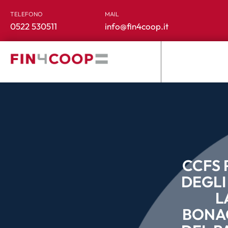
TELEFONO
MAIL
0522 530511
info@fin4coop.it
CCFS 
DEGLI
L
BONAC