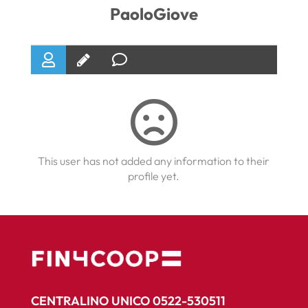
PaoloGiove
This user has not added any information to their
profile yet.
CENTRALINO UNICO 0522-530511